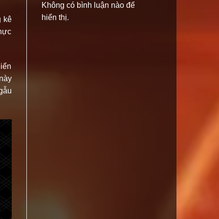
Không có bình luận nào để
hiển thị.
g kê
thực
hiển
 này
ngẫu