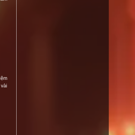
hiệm
 vài