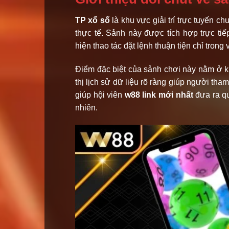
TP xổ số
là khu vực giải trí trực tuyến c
thực tế. Sảnh này được tích hợp trực tiế
hiện thao tác đặt lệnh thuận tiện chỉ trong
Điểm đặc biệt của sảnh chơi này nằm ở kh
thị lịch sử dữ liệu rõ ràng giúp người th
giúp hội viên
w88 link mới nhất
đưa ra qu
nhiên.