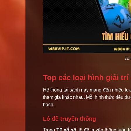
Tìm
Top các loại hình giải tr
Hệ thống tại sảnh này mang đến nhiều lự
tham gia khác nhau. Mỗi hình thức đều đư
bạch.
Lô đề truyền thống
Trong
TP xổ số
, lô đề truyền thống luôn