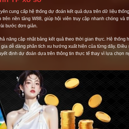
huyên cung cấp hệ thống dự đoán kết quả dựa trên dữ liệu thốn
p trên nền tảng W88, giúp hội viên truy cập nhanh chóng và 
 vài bước đơn giản.
ả năng cập nhật bảng kết quả theo thời gian thực. Hệ thống 
am gia dễ dàng phân tích xu hướng xuất hiện của từng dãy. Điều
yết định dự đoán dựa trên thông tin thực tế thay vì lựa chọn 