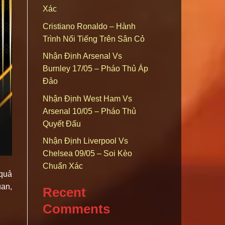
Xác
Cristiano Ronaldo – Hành
Trình Nổi Tiếng Trên Sân Cỏ
Nhận Định Arsenal Vs
Burnley 17/05 – Pháo Thủ Áp
Đảo
Nhận Định West Ham Vs
Arsenal 10/05 – Pháo Thủ
Quyết Đấu
Nhận Định Liverpool Vs
Chelsea 09/05 – Soi Kèo
Chuẩn Xác
 quả
uan,
Recent
Comments