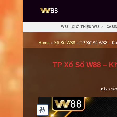
Bỏ
qua
nội
dung
W88
GIỚI THIỆU W88
CASI
Home
»
Xổ Số W88
»
TP Xổ Số W88 – Kh
TP Xổ Số W88 – K
ĐĂNG VÀ
11
Th3