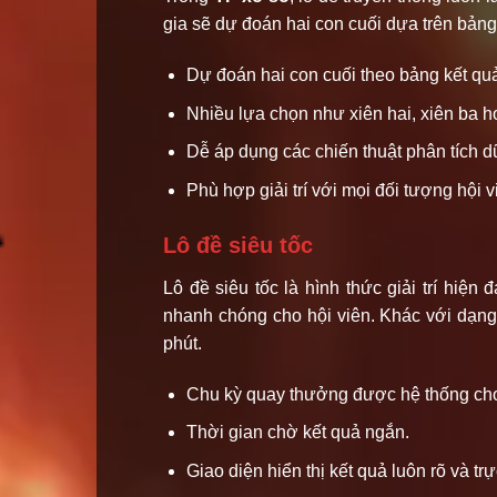
gia sẽ dự đoán hai con cuối dựa trên bản
Dự đoán hai con cuối theo bảng kết qu
Nhiều lựa chọn như xiên hai, xiên ba h
Dễ áp dụng các chiến thuật phân tích dữ
Phù hợp giải trí với mọi đối tượng hội v
Lô đề siêu tốc
Lô đề siêu tốc là hình thức giải trí hiệ
nhanh chóng cho hội viên. Khác với dạng 
phút.
Chu kỳ quay thưởng được hệ thống cho d
Thời gian chờ kết quả ngắn.
Giao diện hiển thị kết quả luôn rõ và trự