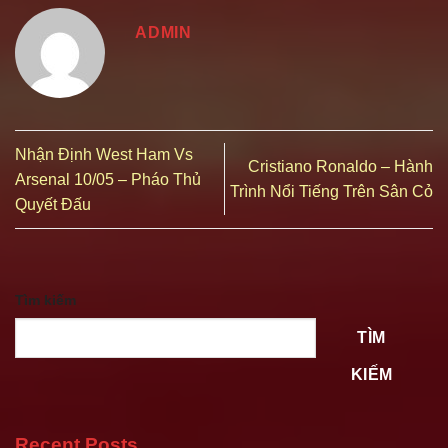
ADMIN
Nhận Định West Ham Vs
Cristiano Ronaldo – Hành
Arsenal 10/05 – Pháo Thủ
Trình Nổi Tiếng Trên Sân Cỏ
Quyết Đấu
Tìm kiếm
TÌM
KIẾM
Recent Posts