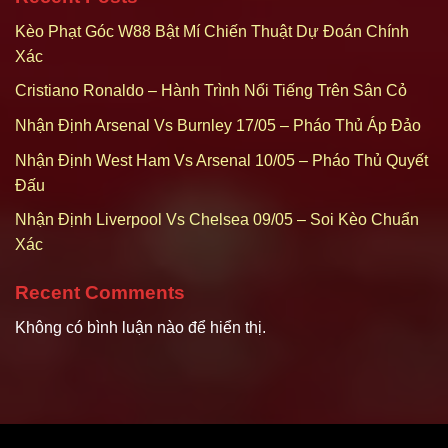
Kèo Phạt Góc W88 Bật Mí Chiến Thuật Dự Đoán Chính
Xác
Cristiano Ronaldo – Hành Trình Nổi Tiếng Trên Sân Cỏ
Nhận Định Arsenal Vs Burnley 17/05 – Pháo Thủ Áp Đảo
Nhận Định West Ham Vs Arsenal 10/05 – Pháo Thủ Quyết
Đấu
Nhận Định Liverpool Vs Chelsea 09/05 – Soi Kèo Chuẩn
Xác
Recent Comments
Không có bình luận nào để hiển thị.