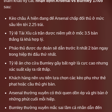
tham khảo kỹ các
nhận định Arsenal vs Burnley 17/05
sau:
Kèo châu Á hiện đang để Arsenal chấp đối thủ ở mức
sâu lên tới 2.25 trái.
Tỷ lệ Tài Xỉu cả trận được niêm yết ở mốc 3.5 bàn
thắng là khá hợp lý.
Pháo thủ được dự đoán sẽ dẫn trước ít nhất 2 bàn ngay
trong hiệp thi đấu thứ nhất.
Tỷ lệ ăn cho cửa Burnley gây bất ngờ là cực cao nhưng
xác suất xảy ra rất thấp.
Khách hàng nên ưu tiên lựa chọn các kèo phụ như thẻ
phạt hoặc cầu thủ ghi bàn.
Arsenal thường xuyên có thói quen dồn ép và ghi bàn ở
những phút cuối mỗi hiệp.
Burnley thường xuyên mắc sai lầm cá nhân dẫn đến