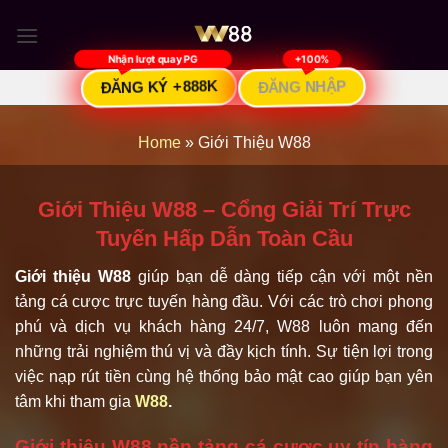
Bỏ
qua
nội
dung
ĐĂNG KÝ +888K
ĐĂNG NHẬP
Home
»
Giới Thiệu W88
Giới Thiệu W88 – Cổng Giải Trí Trực
Tuyến Hấp Dẫn Toàn Cầu
Giới thiệu W88
giúp bạn dễ dàng tiếp cận với một nền
tảng cá cược trực tuyến hàng đầu. Với các trò chơi phong
phú và dịch vụ khách hàng 24/7, W88 luôn mang đến
những trải nghiệm thú vị và đầy kịch tính. Sự tiện lợi trong
việc nạp rút tiền cùng hệ thống bảo mật cao giúp bạn yên
tâm khi tham gia
W88
.
Giới thiệu W88 nền tảng cá cược uy tín hàng