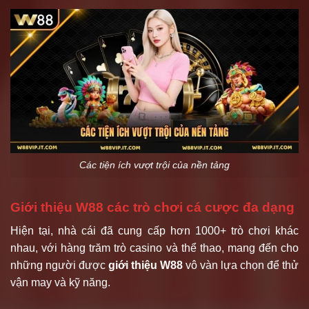
Các tiện ích vượt trội của nền tảng
Giới thiệu W88 các trò chơi cá cược đa dạng
Hiện tại, nhà cái đã cung cấp hơn 1000+ trò chơi khác
nhau, với hàng trăm trò casino và thể thao, mang đến cho
những người được
giới thiệu W88
vô vàn lựa chọn để thử
vận may và kỹ năng.