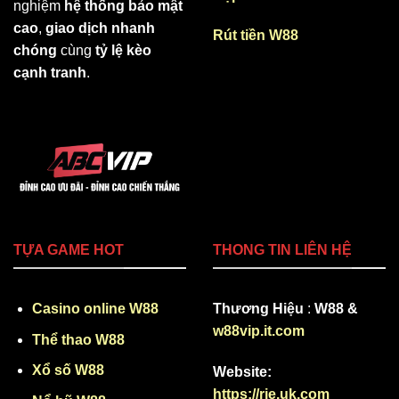
nghiệm
hệ thống bảo mật
cao
,
giao dịch nhanh
Rút tiền W88
chóng
cùng
tỷ lệ kèo
cạnh
tranh
.
TỰA GAME HOT
THONG TIN LIÊN HỆ
Casino online W88
Thương Hiệu
:
W88
&
w88vip.it.com
Thể thao W88
Xổ số W88
Website:
https://rje.uk.com