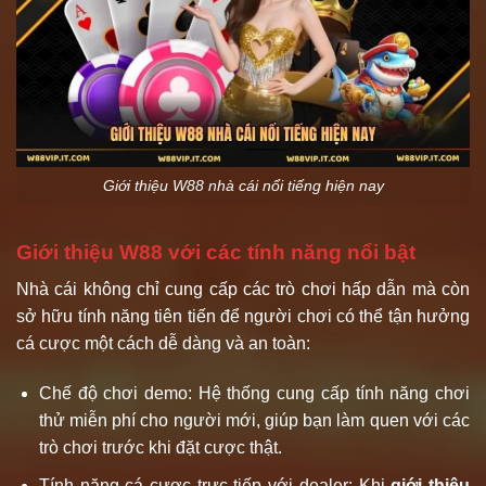
Giới thiệu W88 nhà cái nổi tiếng hiện nay
Giới thiệu W88 với các tính năng nổi bật
Nhà cái không chỉ cung cấp các trò chơi hấp dẫn mà còn
sở hữu tính năng tiên tiến để người chơi có thể tận hưởng
cá cược một cách dễ dàng và an toàn:
Chế độ chơi demo: Hệ thống cung cấp tính năng chơi
thử miễn phí cho người mới, giúp bạn làm quen với các
trò chơi trước khi đặt cược thật.
Tính năng cá cược trực tiếp với dealer: Khi
giới thiệu