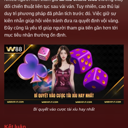
đổi chiến thuật liên tục sau vài ván. Tuy nhiên, cao thủ lại
duy trì phương pháp đã phân tích trước đó. Việc giữ sự
kiên nhẫn giúp hội viên tránh đưa ra quyết định vội vàng.
Đây cũng là yếu tố giúp người tham gia tiến gần hơn tới
mục tiêu nhận thưởng ổn định.
Bí quyết vào cược tài xỉu hay nhất
Kết luận