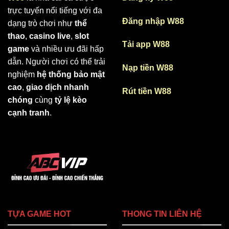
trực tuyến nổi tiếng với đa
Đăng nhập W88
dạng trò chơi như
thể
thao
,
casino
live
,
slot
Tải app W88
game
và nhiều ưu đãi hấp
dẫn. Người chơi có thể trải
Nạp tiền W88
nghiệm
hệ thống bảo mật
cao
,
giao dịch nhanh
Rút tiền W88
chóng
cùng
tỷ lệ kèo
cạnh
tranh
.
TỰA GAME HOT
THONG TIN LIÊN HỆ