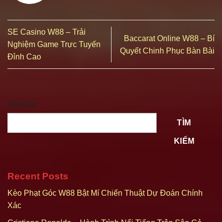
SE Casino W88 – Trải
Baccarat Online W88 – Bí
Nghiệm Game Trực Tuyến
Quyết Chinh Phục Bàn Bài
Đỉnh Cao
Tìm kiếm
TÌM
KIẾM
Recent Posts
Kèo Phạt Góc W88 Bật Mí Chiến Thuật Dự Đoán Chính
Xác