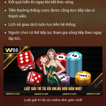
Kết quả hiển thị ngay khi kết thúc vòng.
Tiền thưởng thắng cược được cộng trực tiếp vào ví
thành viên.
Lịch sử giao dịch luôn lưu trên hệ thống.
Người chơi có thể tiếp tục tham gia vòng tiếp theo ngay
lập tức.
Luật giải trí tài xỉu online đơn giản nhất