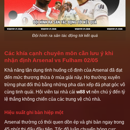
Đội hình ra sân tác động tới kết quả
Các khía cạnh chuyên môn cần lưu ý khi
nhận định Arsenal vs Fulham 02/05
Khả năng tận dụng tình huống cố định của Arsenal đã đạt
đến mức thượng thừa ở mùa giải này. Họ thường xuyên
trừng phạt đối thủ bằng những pha dàn xếp đá phạt góc vô
cùng tinh quái. Hội viên tại nhà cái
w88 vt
nên chú ý đến tỷ
lệ thắng không chiến của các trung vệ chủ nhà.
Hiệu suất ghi bàn hiệp một
Arsenal thường có thói quen dồn ép và ghi bàn ngay trong
45 phút thi đấu đầu tiên. Tốc độ luân chuyển bóng cực