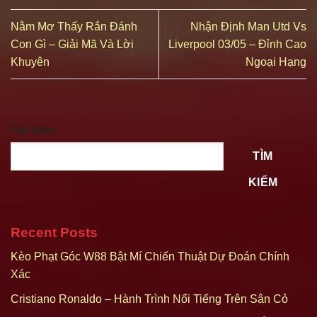
Nằm Mơ Thấy Rắn Đánh
Nhận Định Man Utd Vs
Con Gì – Giải Mã Và Lời
Liverpool 03/05 – Đỉnh Cao
Khuyên
Ngoại Hạng
Tìm kiếm
TÌM
KIẾM
Recent Posts
Kèo Phạt Góc W88 Bật Mí Chiến Thuật Dự Đoán Chính
Xác
Cristiano Ronaldo – Hành Trình Nổi Tiếng Trên Sân Cỏ