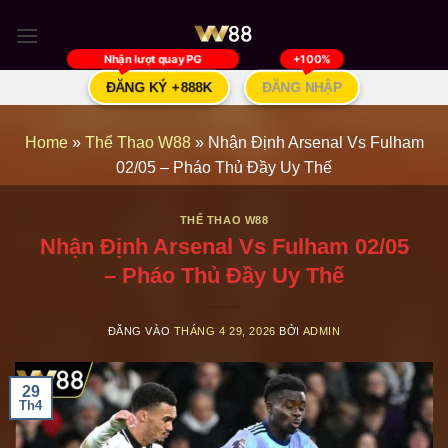
Bỏ
qua
nội
dung
ĐĂNG KÝ +888K
ĐĂNG NHẬP
Home
»
Thể Thao W88
»
Nhận Định Arsenal Vs Fulham
02/05 – Pháo Thủ Đầy Uy Thế
THỂ THAO W88
Nhận Định Arsenal Vs Fulham 02/05
– Pháo Thủ Đầy Uy Thế
ĐĂNG VÀO
THÁNG 4 29, 2026
BỞI
ADMIN
29
Th4