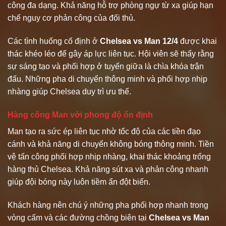
công đa dạng. Khả năng hỗ trợ phòng ngự từ xa giúp hạn
chế nguy cơ phản công của đối thủ.
Các tình huống cố định ở
Chelsea vs Man 12/4
được khai
thác khéo léo để gây áp lực liên tục. Hội viên sẽ thấy rằng
sự sáng tạo và phối hợp ở tuyến giữa là chìa khóa trận
đấu. Những pha di chuyển thông minh và phối hợp nhịp
nhàng giúp Chelsea duy trì ưu thế.
Hàng công Man với phong độ ổn định
Man tạo ra sức ép liên tục nhờ tốc độ của các tiền đạo
cánh và khả năng di chuyển không bóng thông minh. Tiền
vệ tấn công phối hợp nhịp nhàng, khai thác khoảng trống
hàng thủ Chelsea. Khả năng sút xa và phản công nhanh
giúp đội bóng này luôn tiềm ẩn đột biến.
Khách hàng nên chú ý những pha phối hợp nhanh trong
vòng cấm và các đường chồng biên tại
Chelsea vs Man