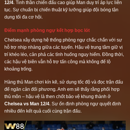
12/4
. Tinh thần chiến đấu cao giúp Man duy trì áp lực liên
tục. Sự chuẩn bị chiến thuật kỹ lưỡng giúp đội bóng tận
dụng tối đa cơ hội.
Điểm mạnh phòng ngự kết hợp bọc lót
Chelsea xây dựng hệ thống phòng ngự chắc chắn với sự
hỗ trợ nhịp nhàng giữa các tuyến. Hậu vệ trung tâm giữ vị
trí khéo léo, cản phá các tình huống nguy hiểm. Đồng thời,
các hậu vệ biên vẫn hỗ trợ tấn công mà không để lộ
khoảng trống.
Hàng thủ Man chơi kín kẽ, sử dụng tốc độ và đọc trận đấu
để ngăn cản đối phương. Anh em sẽ thấy rằng phối hợp
thủ môn – hậu vệ là then chốt bảo vệ khung thành ở
Chelsea vs Man 12/4
. Sự ổn định phòng ngự quyết định
nhiều đến kết quả cuối cùng trận đấu.