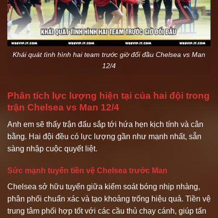
Khái quát tình hình hai team trước giờ đối đầu Chelsea vs Man
12/4
Phân tích lực lượng hiện tại của hai đội trong
trận Chelsea vs Man 12/4
Anh em sẽ thấy trận đấu sắp tới hứa hẹn kịch tính và cân
bằng. Hai đội đều có lực lượng gần như mạnh nhất, sẵn
sàng nhập cuộc quyết liệt.
Sức mạnh tuyến tiền vệ Chelsea trước Man
Chelsea sở hữu tuyến giữa kiểm soát bóng nhịp nhàng,
phân phối chuẩn xác và tạo khoảng trống hiệu quả. Tiền vệ
trung tâm phối hợp tốt với các cầu thủ chạy cánh, giúp tấn